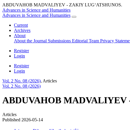
ABDUVAHOB MADVALIYEV - ZAKIY LUG‘ATSHUNOS.
Advances in Science and Humanities
Advances in Science and Humanities
Current
Archives
About
About the Journal
Submissions
Editorial Team
Privacy Statem
Register
Login
Register
Login
Vol. 2 No. 08 (2026)
,
Articles
Vol. 2 No. 08 (2026)
ABDUVAHOB MADVALIYEV -
Articles
Published 2026-05-14
+
−