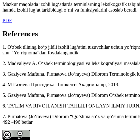
Mazkur maqolada izohli lug‘atlarda terminlarning leksikografik talqini m
hamda izohli lug‘at tarkibidagi o‘rni va funksiyalarini asoslab beradi.
PDF
References
1. O'zbek tilining ko‘p jildli izohli lug‘atini tuzuvchilar uchun yo‘
shu “ Yo‘riqnoma”dan foydalangandik.
2. Madvaliyev A. O‘zbek terminologiyasi va leksikografiyasi masalalar
3. Gaziyeva Maftuna, Pirmatova (Jo‘rayeva) Dilorom Terminol
4. М Газиева Просодика. Тошкент: Академнашр, 2019.
5. Gaziyeva Maftuna, Pirmatova (Jo‘rayeva) Dilorom O‘zbek terminolo
6. TA’LIM VA RIVOJLANISH TAHLILI ONLAYN ILMIY JURNALI 3 (
7. Pirmatova (Jo‘rayeva) Dilorom “Qo‘shma so‘z va qo‘shma 
492 -496 betlar