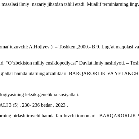
asalasi ilmiy- nazariy jihatdan tahlil etadi. Muallif terminlarning lingv
riqnoma( tuzuvchi: A.Hojiyev ). – Toshkent,2000.- B.9. Lug‘at maqolasi
i. “O‘zbekiston milliy ensiklopediyasi” Davlat ilmiy nashriyoti. – Tos
ogik lug‘atlar hamda ularning afzalliklari. BARQARORLIK VA Y
giyasining leksik-genetik xususiyatlari.
5) , 230- 236 betlar , 2023 .
terminlarning birlashtiruvchi hamda farqlovchi tomonlari . B