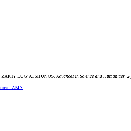
EV - ZAKIY LUG‘ATSHUNOS.
Advances in Science and Humanities
,
2
couver
AMA