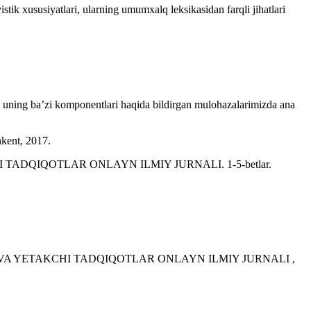
istik xususiyatlari, ularning umumxalq leksikasidan farqli jihatlari
 va uning ba’zi komponentlari haqida bildirgan mulohazalarimizda ana
hkent, 2017.
ETAKCHI TADQIQOTLAR ONLAYN ILMIY JURNALI. 1-5-betlar.
ARQARORLIK VA YETAKCHI TADQIQOTLAR ONLAYN ILMIY JURNALI ,