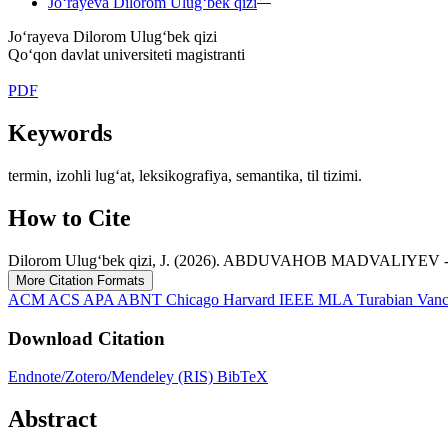
Jo‘rayeva Dilorom Ulug‘bek qizi
Jo‘rayeva Dilorom Ulug‘bek qizi
Qo‘qon davlat universiteti magistranti
PDF
Keywords
termin, izohli lug‘at, leksikografiya, semantika, til tizimi.
How to Cite
Dilorom Ulug‘bek qizi, J. (2026). ABDUVAHOB MADVALIY
More Citation Formats
ACM
ACS
APA
ABNT
Chicago
Harvard
IEEE
MLA
Turabian
Van
Download Citation
Endnote/Zotero/Mendeley (RIS)
BibTeX
Abstract