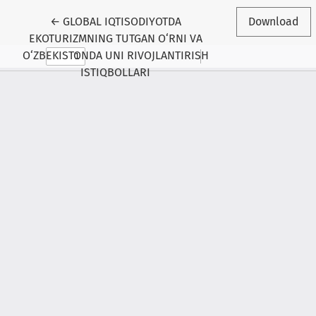
Return to Article Details
←
GLOBAL IQTISODIYOTDA
Download
EKOTURIZMNING TUTGAN O‘RNI VA
O‘ZBEKISTONDA UNI RIVOJLANTIRISH
ISTIQBOLLARI